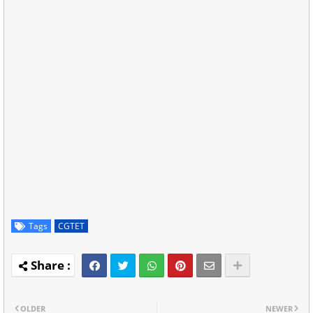
Tags
CGTET
OLDER
NEWER