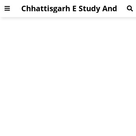
Chhattisgarh E Study And
Jobs News Portal