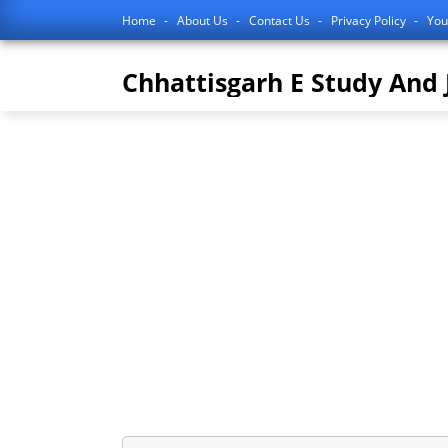
Home
About Us
Contact Us
Privacy Policy
You
Chhattisgarh E Study And 