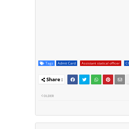
Tags
Admit Card
Assistant statical officer
C
OLDER