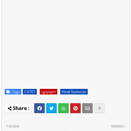
Tags
CGTET
cgvyapm
Hindi Vyakaran
OLDER
NEWER