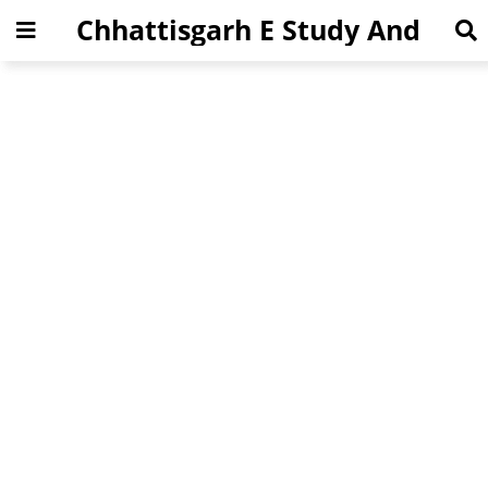
Chhattisgarh E Study And
Jobs News Portal