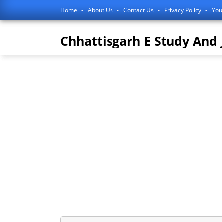
Home
About Us
Contact Us
Privacy Policy
You
Chhattisgarh E Study And 