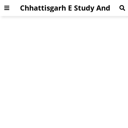
Chhattisgarh E Study And
Jobs News Portal