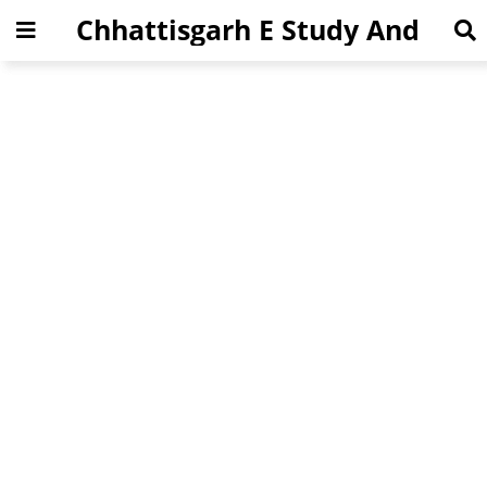
Chhattisgarh E Study And
Jobs News Portal