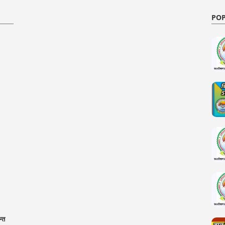
POP
न्त