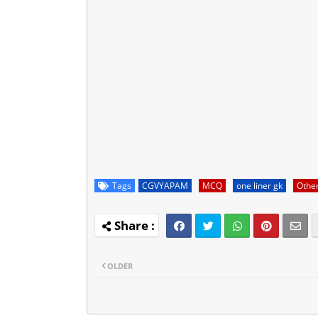
Tags
CGVYAPAM
MCQ
one liner gk
Othe
OLDER