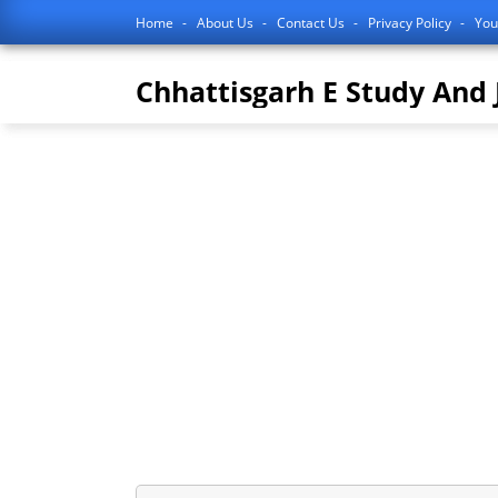
Home
About Us
Contact Us
Privacy Policy
You
Chhattisgarh E Study And 