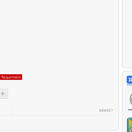
r Requirment
NEWER