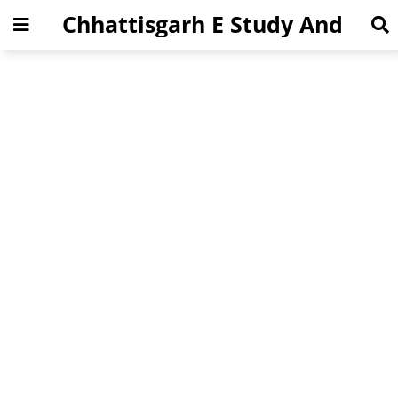
Chhattisgarh E Study And
Jobs News Portal