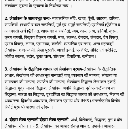
लेखांकन सूचना के गुणवत्ता के निर्धारक तत्व ।
2. लेखांकन के आधारभूत शब्द-
व्यावसायिक साँदे, खाता, पूँजी, आहरण, दायित्व,
सम्पत्तियाँ- (स्थायी व चल सम्पत्तियाँ, मूर्त एवं अमूर्त सम्पत्तियाँ) प्राप्तियाँ (पूँजीगत व
आगमगत) खर्च (पूँजीगत, आगमगत व स्थगित), व्यय, आय, लाभ, हानियाँ, क्रम,
क्रय वापसी, विक्रय विक्रय वापसी, माल, स्कन्ध, देनदार, लेनदार, देय विपत्र,
प्राप्य विपत्र, लागत, प्रमाणक, कटौती- व्यापारिक एवं नगद, अन्य महत्वपूर्ण
लेखांकन शब्द-स्वामी, लेखा पुस्तकें, आवर्त इकाई, प्रविष्टि, डेबिट एवं क्रेडिट,
जीवित स्कन्ध, स्टोर, डूबत ऋण, शोधक्षम, दिवालिया, कमीशन।
3. लेखांकन के सैद्धान्तिक आधार एवं लेखांकन प्रमाप-
लेखांकन के सैद्धान्तिक
आधार, लेखांकन की आधारभूत मान्यताएँ चालू व्यवसाय की मान्यता, संगतता या
समरूपता की मान्यता, उपार्जन की मान्यता, लेखांकन सिद्धान्त-लेखांकन इकाई
सिद्धान्त, मुद्रा मापन सिद्धान्त, लेखांकन अवधि सिद्धान्त, पूर्ण प्रकटीकरण का
सिद्धान्त, सारता का सिद्धान्त, दूरदर्शिता का सिद्धान्त लागत की अवधारणा, मिलान की
अवधारणा, द्विपक्षीय अवधारणा, लेखांकन प्रमाप और IFRS (अन्तर्राष्ट्रीय वित्तीय
रिपोर्ट प्रमाप) धारणा एवं उद्देश्य ।
4. दोहरा लेखा प्रणाली दोहरा लेखा प्रणाली-
अर्थ, विशेषताएं, सिद्धान्त, गुण व दोष
लेखांकन सोपान । - 5. लेखांकन का आधार रोकड़ आधार, उपार्जन आधार-