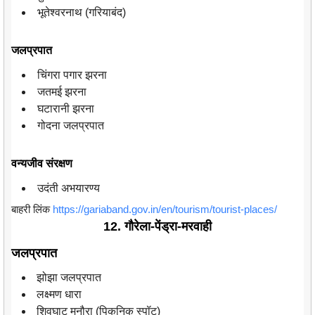
भूतेश्वरनाथ (गरियाबंद)
जलप्रपात
चिंगरा पगार झरना
जतमई झरना
घटारानी झरना
गोदना जलप्रपात
वन्यजीव संरक्षण
उदंती अभयारण्य
बाहरी लिंक
https://gariaband.gov.in/en/tourism/tourist-places/
12. गौरेला-पेंड्रा-मरवाही
जलप्रपात
झोझा जलप्रपात
लक्ष्मण धारा
शिवघाट मनौरा (पिकनिक स्पॉट)