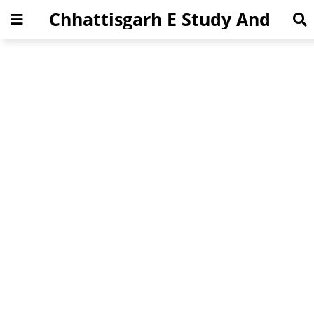
Chhattisgarh E Study And
Jobs News Portal